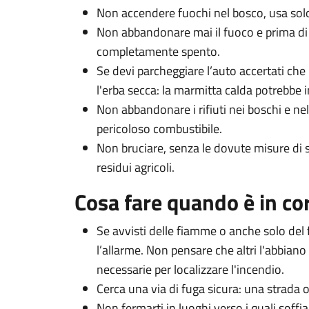
Non accendere fuochi nel bosco, usa solo
Non abbandonare mai il fuoco e prima di 
completamente spento.
Se devi parcheggiare l’auto accertati che
l'erba secca: la marmitta calda potrebbe i
Non abbandonare i rifiuti nei boschi e ne
pericoloso combustibile.
Non bruciare, senza le dovute misure di sic
residui agricoli.
Cosa fare quando è in co
Se avvisti delle fiamme o anche solo del
l’allarme. Non pensare che altri l'abbiano 
necessarie per localizzare l'incendio.
Cerca una via di fuga sicura: una strada 
Non fermarti in luoghi verso i quali soffi