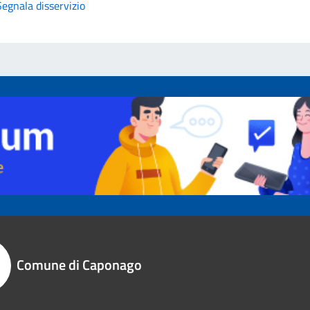
Segnala disservizio
Comune di Caponago