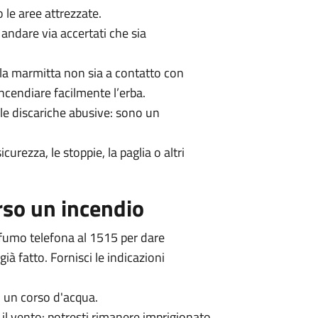
 le aree attrezzate.
andare via accertati che sia
 la marmitta non sia a contatto con
ncendiare facilmente l’erba.
lle discariche abusive: sono un
urezza, le stoppie, la paglia o altri
rso un incendio
 fumo telefona al 1515 per dare
già fatto. Fornisci le indicazioni
o un corso d'acqua.
a il vento: potresti rimanere imprigionato