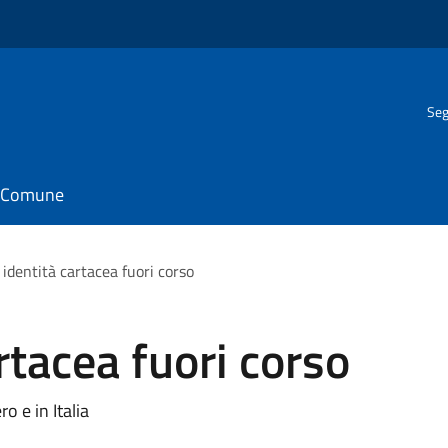
Seg
il Comune
 identità cartacea fuori corso
rtacea fuori corso
o e in Italia