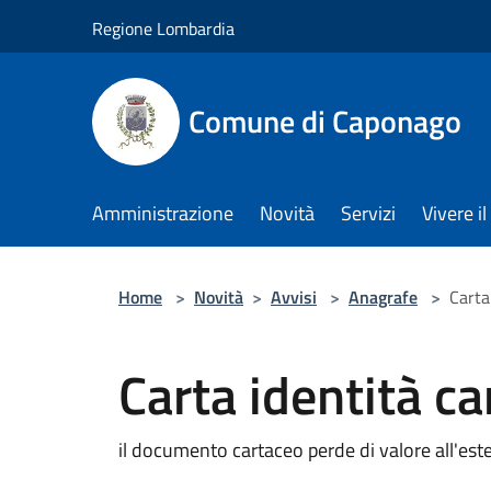
Salta al contenuto principale
Regione Lombardia
Comune di Caponago
Amministrazione
Novità
Servizi
Vivere 
Home
>
Novità
>
Avvisi
>
Anagrafe
>
Carta
Carta identità ca
il documento cartaceo perde di valore all'ester