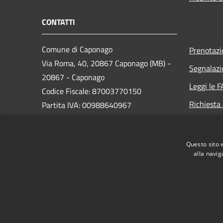
CONTATTI
Comune di Caponago
Prenotaz
Via Roma, 40, 20867 Caponago (MB) -
Segnalazi
20867 - Caponago
Leggi le 
Codice Fiscale: 87003770150
Richiesta
Partita IVA: 00988640967
PEC:
comune.caponago@legalmail.it
Questo sito 
Centralino Unico: 02 9596981
alla navig
RSS
Accessibilità
Privacy
Cookie
Mappa de