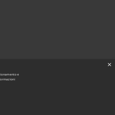
×
nzionamento e
nformazioni
Municipium
Accesso redazione
 Caponago • Powered by
•