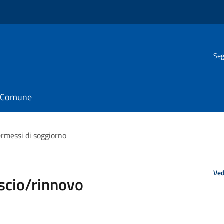
Seg
il Comune
ermessi di soggiorno
Ved
scio/rinnovo