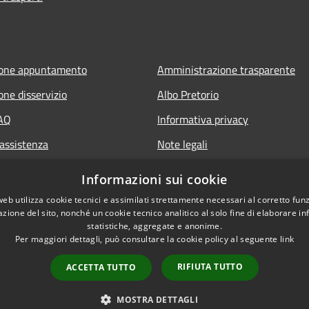
ione appuntamento
Amministrazione trasparente
one disservizio
Albo Pretorio
FAQ
Informativa privacy
 assistenza
Note legali
Dichiarazione di accessibilità
Informazioni sui cookie
web utilizza cookie tecnici e assimilati strettamente necessari al corretto fu
azione del sito, nonché un cookie tecnico analitico al solo fine di elaborare i
statistiche, aggregate e anonime.
Per maggiori dettagli, può consultare la cookie policy al seguente
link
RIFIUTA TUTTO
ACCETTA TUTTO
l sito
Copyright © 2026 • Comune di
MOSTRA DETTAGLI