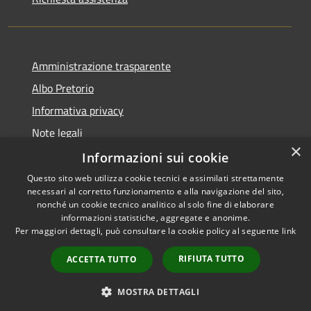
Amministrazione trasparente
Albo Pretorio
Informativa privacy
Note legali
×
Dichiarazione di accessibilità
Informazioni sui cookie
Questo sito web utilizza cookie tecnici e assimilati strettamente
necessari al corretto funzionamento e alla navigazione del sito,
nonché un cookie tecnico analitico al solo fine di elaborare
informazioni statistiche, aggregate e anonime.
RSS
Copyright © 2026 • Comune di
Per maggiori dettagli, può consultare la cookie policy al seguente
link
Accessibilità
Caponago • Powered by
Privacy
Municipium
Accesso
•
RIFIUTA TUTTO
ACCETTA TUTTO
Cookie
redazione
Mappa del sito
MOSTRA DETTAGLI