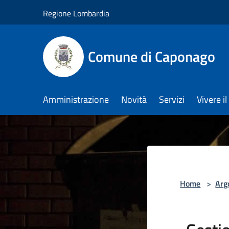
Salta al contenuto principale
Regione Lombardia
Comune di Caponago
Amministrazione
Novità
Servizi
Vivere 
Home
>
Arg