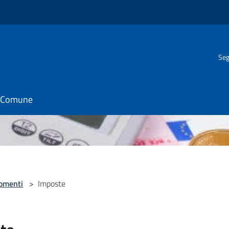
Seg
il Comune
omenti
>
Imposte