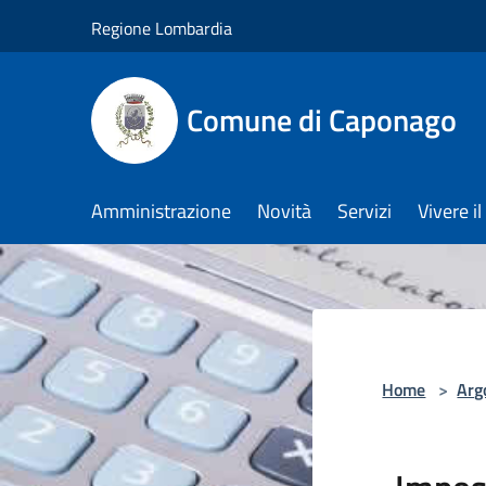
Salta al contenuto principale
Regione Lombardia
Comune di Caponago
Amministrazione
Novità
Servizi
Vivere 
Home
>
Arg