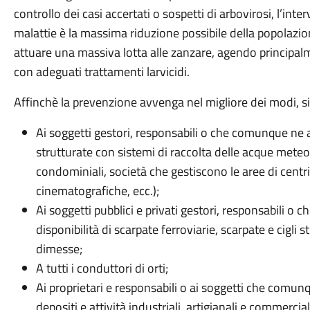
controllo dei casi accertati o sospetti di arbovirosi, l’int
malattie è la massima riduzione possibile della popolazio
attuare una massiva lotta alle zanzare, agendo principalm
con adeguati trattamenti larvicidi.
Affinchè la prevenzione avvenga nel migliore dei modi, si
Ai soggetti gestori, responsabili o che comunque ne ab
strutturate con sistemi di raccolta delle acque meteor
condominiali, società che gestiscono le aree di centri
cinematografiche, ecc.);
Ai soggetti pubblici e privati gestori, responsabili o
disponibilità di scarpate ferroviarie, scarpate e cigli s
dimesse;
A tutti i conduttori di orti;
Ai proprietari e responsabili o ai soggetti che comunq
depositi e attività industriali, artigianali e commercial