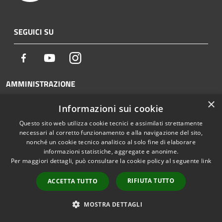
SEGUICI SU
Facebook
Youtube
Instagram
AMMINISTRAZIONE
×
Organi di Governo
Informazioni sui cookie
Aree Amministrative
Questo sito web utilizza cookie tecnici e assimilati strettamente
necessari al corretto funzionamento e alla navigazione del sito,
Uffici
nonché un cookie tecnico analitico al solo fine di elaborare
Enti e fondazioni
informazioni statistiche, aggregate e anonime.
Per maggiori dettagli, può consultare la cookie policy al seguente
link
Politici
RIFIUTA TUTTO
ACCETTA TUTTO
Personale Amministrativo
Documenti e dati
MOSTRA DETTAGLI