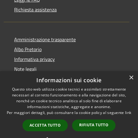
Richiesta assistenza
Amministrazione trasparente
Albo Pretorio
Informativa privacy
Note legali
×
Dichiarazione di accessibilità
Informazioni sui cookie
Questo sito web utilizza cookie tecnici e assimilati strettamente
necessari al corretto funzionamento e alla navigazione del sito,
nonché un cookie tecnico analitico al solo fine di elaborare
informazioni statistiche, aggregate e anonime.
RSS
Copyright © 2026 • Comune di
Per maggiori dettagli, può consultare la cookie policy al seguente
link
Accessibilità
Caponago • Powered by
Privacy
Municipium
Accesso
•
RIFIUTA TUTTO
ACCETTA TUTTO
Cookie
redazione