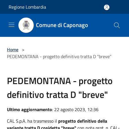
Salta al contenuto principale
Regione Lombardia
Comune di Caponago
Home
>
PEDEMONTANA - progetto definitivo tratta D "breve"
PEDEMONTANA - progetto
definitivo tratta D "breve"
Ultimo aggiornamento
: 22 agosto 2023, 12:36
CAL S.p.A. ha trasmesso il
progetto definitivo della
variante tratta D cosidetta "breve"
con nota prot. n. CAL-