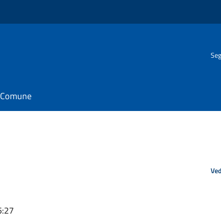
Seg
il Comune
Ved
5:27