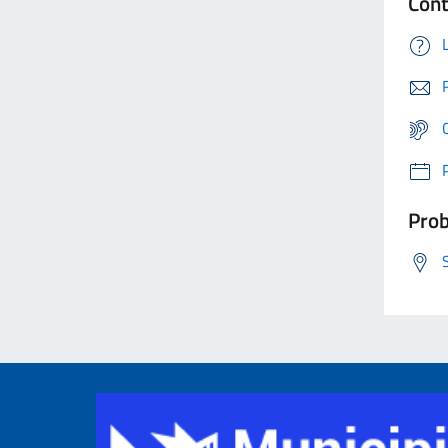
Cont
Prob