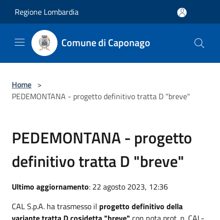
Salta al contenuto principale
Regione Lombardia
Comune di Caponago
Home
>
PEDEMONTANA - progetto definitivo tratta D "breve"
PEDEMONTANA - progetto
definitivo tratta D "breve"
Ultimo aggiornamento
: 22 agosto 2023, 12:36
CAL S.p.A. ha trasmesso il
progetto definitivo della
variante tratta D cosidetta "breve"
con nota prot. n. CAL-