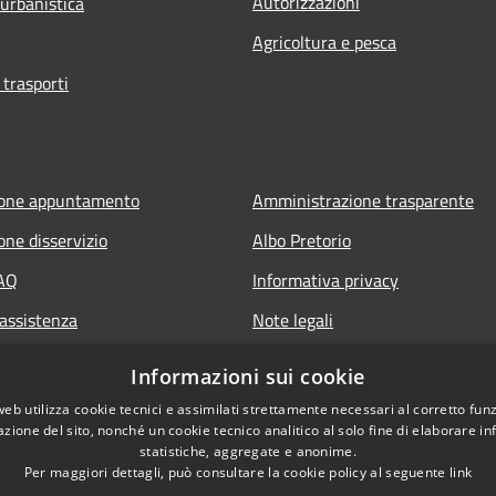
Autorizzazioni
 urbanistica
Agricoltura e pesca
 trasporti
ione appuntamento
Amministrazione trasparente
one disservizio
Albo Pretorio
FAQ
Informativa privacy
 assistenza
Note legali
Dichiarazione di accessibilità
Informazioni sui cookie
web utilizza cookie tecnici e assimilati strettamente necessari al corretto fu
azione del sito, nonché un cookie tecnico analitico al solo fine di elaborare i
statistiche, aggregate e anonime.
Per maggiori dettagli, può consultare la cookie policy al seguente
link