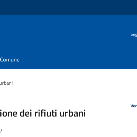
Seg
il Comune
 urbani
Ved
ione dei rifiuti urbani
37