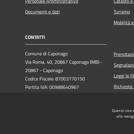
Personale Amministrativo
Catasto e
Documenti e dati
Turismo
Mobilità e
CONTATTI
Comune di Caponago
Prenotaz
Via Roma, 40, 20867 Caponago (MB) -
Segnalazi
20867 - Caponago
Leggi le 
Codice Fiscale: 87003770150
Richiesta
Partita IVA: 00988640967
PEC:
comune.caponago@legalmail.it
Questo sito 
Centralino Unico: 02 9596981
alla navig