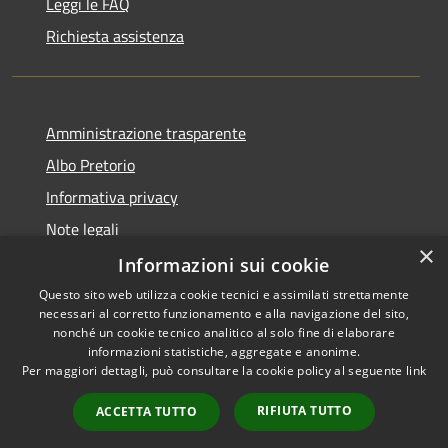
Leggi le FAQ
Richiesta assistenza
Amministrazione trasparente
Albo Pretorio
Informativa privacy
Note legali
×
Dichiarazione di accessibilità
Informazioni sui cookie
Questo sito web utilizza cookie tecnici e assimilati strettamente
necessari al corretto funzionamento e alla navigazione del sito,
nonché un cookie tecnico analitico al solo fine di elaborare
informazioni statistiche, aggregate e anonime.
RSS
Copyright © 2026 • Comune di
Per maggiori dettagli, può consultare la cookie policy al seguente
link
Accessibilità
Caponago • Powered by
Privacy
Municipium
Accesso
•
RIFIUTA TUTTO
ACCETTA TUTTO
Cookie
redazione