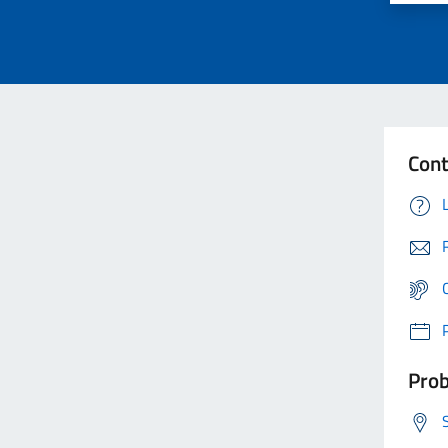
Cont
Prob