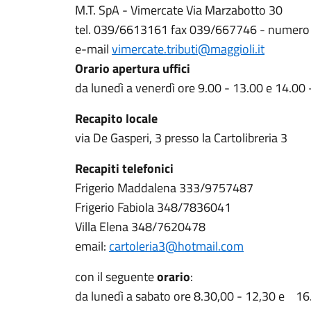
M.T. SpA - Vimercate Via Marzabotto 30
tel. 039/6613161 fax 039/667746 - numero
e-mail
vimercate.tributi@maggioli.it
Orario apertura uffici
da lunedì a venerdì ore 9.00 - 13.00 e 14.00 
Recapito locale
via De Gasperi, 3 presso la Cartolibreria 3
Recapiti telefonici
Frigerio Maddalena 333/9757487
Frigerio Fabiola 348/7836041
Villa Elena 348/7620478
email:
cartoleria3@hotmail.com
con il seguente
orario
:
da lunedì a sabato ore 8.30,00 - 12,30 e 16