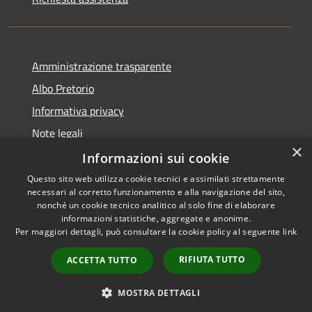
Amministrazione trasparente
Albo Pretorio
Informativa privacy
Note legali
×
Dichiarazione di accessibilità
Informazioni sui cookie
Questo sito web utilizza cookie tecnici e assimilati strettamente
necessari al corretto funzionamento e alla navigazione del sito,
nonché un cookie tecnico analitico al solo fine di elaborare
informazioni statistiche, aggregate e anonime.
RSS
Copyright © 2026 • Comune di
Per maggiori dettagli, può consultare la cookie policy al seguente
link
Accessibilità
Caponago • Powered by
Privacy
Municipium
Accesso
•
RIFIUTA TUTTO
ACCETTA TUTTO
Cookie
redazione
Mappa del sito
MOSTRA DETTAGLI