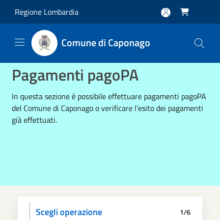
Salta al contenuto principale
Regione Lombardia

Comune di Caponago
Pagamenti pagoPA
In questa sezione è possibile effettuare pagamenti pagoPA
del Comune di Caponago o verificare l’esito dei pagamenti
già effettuati.
Scegli operazione
1/6
Informativa privacy
Scegli il pagamento
Dati anagrafici
Paga
Riepilogo