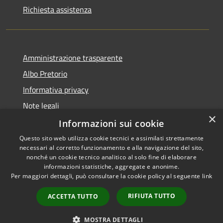
Richiesta assistenza
Amministrazione trasparente
Albo Pretorio
Informativa privacy
Note legali
×
Dichiarazione di accessibilità
Informazioni sui cookie
Questo sito web utilizza cookie tecnici e assimilati strettamente
necessari al corretto funzionamento e alla navigazione del sito,
nonché un cookie tecnico analitico al solo fine di elaborare
informazioni statistiche, aggregate e anonime.
RSS
Copyright © 2026 • Comune di
Per maggiori dettagli, può consultare la cookie policy al seguente
link
Accessibilità
Caponago • Powered by
Privacy
Municipium
Accesso
•
RIFIUTA TUTTO
ACCETTA TUTTO
Cookie
redazione
Mappa del sito
MOSTRA DETTAGLI