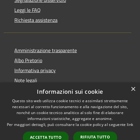
Segnalazione disservizio
Leggi le FAQ
Richiesta assistenza
Amministrazione trasparente
Albo Pretorio
Informativa privacy
Note legali
×
Dichiarazione di accessibilità
Informazioni sui cookie
Questo sito web utilizza cookie tecnici e assimilati strettamente
necessari al corretto funzionamento e alla navigazione del sito,
nonché un cookie tecnico analitico al solo fine di elaborare
informazioni statistiche, aggregate e anonime.
RSS
Copyright © 2026 • Comune di
Per maggiori dettagli, può consultare la cookie policy al seguente
link
Accessibilità
Caponago • Powered by
Privacy
Municipium
Accesso
•
RIFIUTA TUTTO
ACCETTA TUTTO