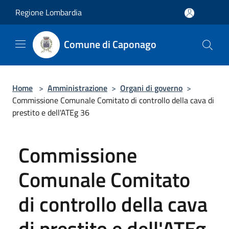
Salta al contenuto principale
Regione Lombardia
Comune di Caponago
Home
>
Amministrazione
>
Organi di governo
>
Commissione Comunale Comitato di controllo della cava di
prestito e dell'ATEg 36
Commissione
Comunale Comitato
di controllo della cava
di prestito e dell'ATEg