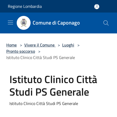
Salta al contenuto principale
Regione Lombardia
Comune di Caponago
Home
>
Vivere il Comune
>
Luoghi
>
Pronto soccorso
>
Istituto Clinico Città Studi PS Generale
Istituto Clinico Città
Studi PS Generale
Istituto Clinico Città Studi PS Generale