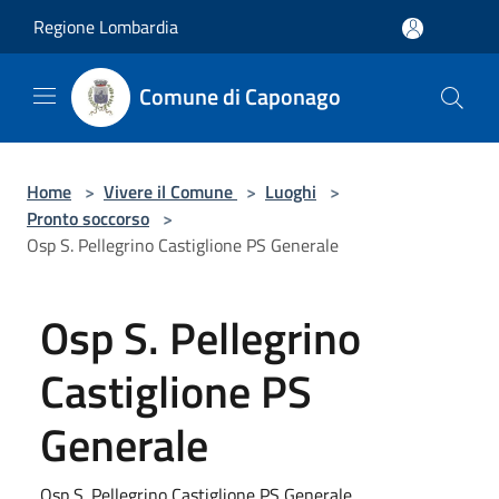
Salta al contenuto principale
Regione Lombardia
Comune di Caponago
Home
>
Vivere il Comune
>
Luoghi
>
Pronto soccorso
>
Osp S. Pellegrino Castiglione PS Generale
Osp S. Pellegrino
Castiglione PS
Generale
Osp S. Pellegrino Castiglione PS Generale