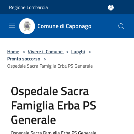
Salta al contenuto principale
Regione Lombardia
Comune di Caponago
Home
>
Vivere il Comune
>
Luoghi
>
Pronto soccorso
>
Ospedale Sacra Famiglia Erba PS Generale
Ospedale Sacra
Famiglia Erba PS
Generale
Ospedale Sacra Famiglia Erba PS Generale