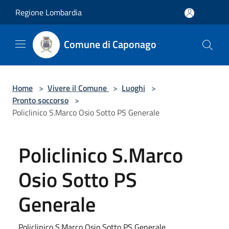
Salta al contenuto principale
Regione Lombardia
Comune di Caponago
Home
>
Vivere il Comune
>
Luoghi
>
Pronto soccorso
>
Policlinico S.Marco Osio Sotto PS Generale
Policlinico S.Marco
Osio Sotto PS
Generale
Policlinico S.Marco Osio Sotto PS Generale