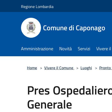
Salta al contenuto principale
Regione Lombardia
Comune di Caponago
Amministrazione
Novità
Servizi
Vivere 
Home
>
Vivere il Comune
>
Luoghi
>
Pronto
Pres Ospedaliero
Generale