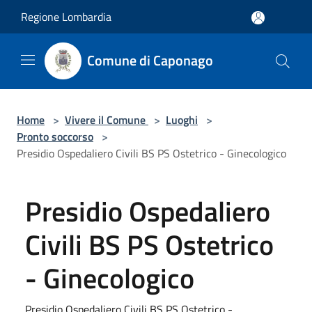
Salta al contenuto principale
Regione Lombardia
Comune di Caponago
Home
>
Vivere il Comune
>
Luoghi
>
Pronto soccorso
>
Presidio Ospedaliero Civili BS PS Ostetrico - Ginecologico
Presidio Ospedaliero
Civili BS PS Ostetrico
- Ginecologico
Presidio Ospedaliero Civili BS PS Ostetrico -