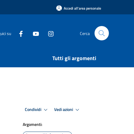
Accedi all'area personale
uici su
Cerca
Tutti gli argomenti
Condividi
Vedi azioni
Argomenti: