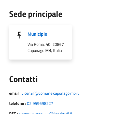
Sede principale
Municipio
Via Roma, 40, 20867
Caponago MB, Italia
Utili
Contatti
email
:
vicenzif@comune.caponago.mb.it
telefono
:
02 959698227
PEC
:
comune.caponago@legalmail.it