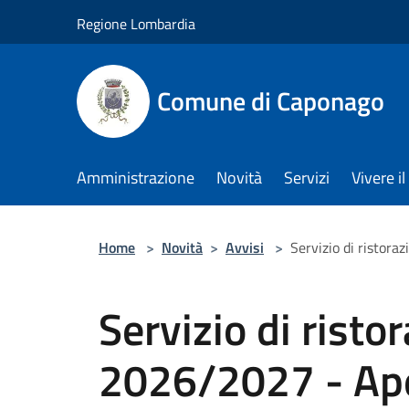
Salta al contenuto principale
Regione Lombardia
Comune di Caponago
Amministrazione
Novità
Servizi
Vivere 
Home
>
Novità
>
Avvisi
>
Servizio di ristora
Servizio di risto
2026/2027 - Aper