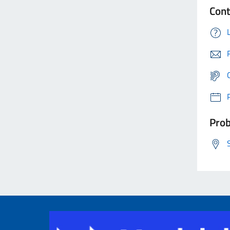
Cont
Prob