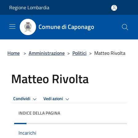
Salta al contenuto principale
Regione Lombardia
Comune di Caponago
Home
>
Amministrazione
>
Politici
>
Matteo Rivolta
Matteo Rivolta
Condividi
Vedi azioni
INDICE DELLA PAGINA
Incarichi