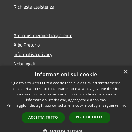
Richiesta assistenza
Amministrazione trasparente
Albo Pretorio
Informativa privacy
Note legali
×
Dichiarazione di accessibilità
Informazioni sui cookie
Questo sito web utilizza cookie tecnici e assimilati strettamente
necessari al corretto funzionamento e alla navigazione del sito,
nonché un cookie tecnico analitico al solo fine di elaborare
informazioni statistiche, aggregate e anonime.
RSS
Copyright © 2026 • Comune di
Per maggiori dettagli, può consultare la cookie policy al seguente
link
Accessibilità
Caponago • Powered by
Privacy
Municipium
Accesso
•
RIFIUTA TUTTO
ACCETTA TUTTO
Cookie
redazione
Mappa del sito
MOSTRA DETTAGLI