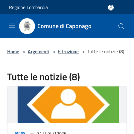
Salta al contenuto principale
Regione Lombardia
Comune di Caponago
Home
>
Argomenti
>
Istruzione
>
Tutte le notizie (8)
Tutte le notizie (8)
AVVISI
31 LUGLIO 2026