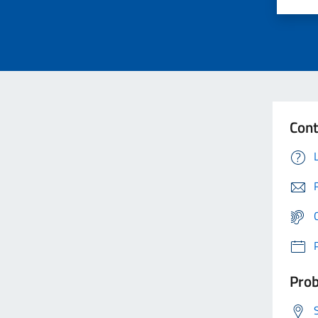
Cont
Prob