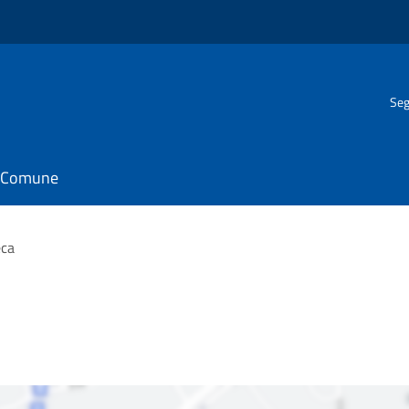
Seg
il Comune
eca