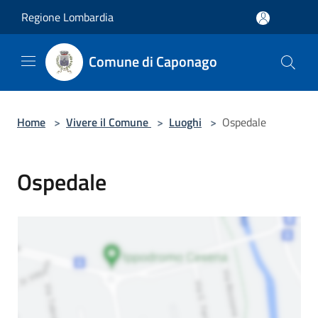
Salta al contenuto principale
Regione Lombardia
Comune di Caponago
Home
>
Vivere il Comune
>
Luoghi
>
Ospedale
Ospedale