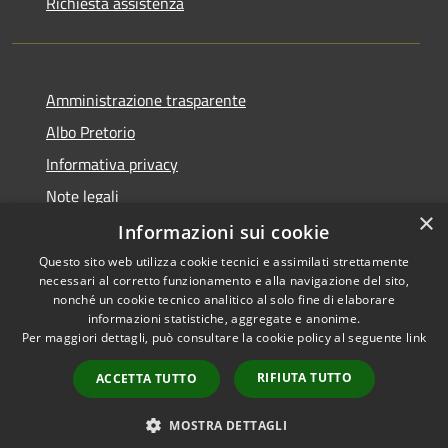
Richiesta assistenza
Amministrazione trasparente
Albo Pretorio
Informativa privacy
Note legali
×
Dichiarazione di accessibilità
Informazioni sui cookie
Questo sito web utilizza cookie tecnici e assimilati strettamente
necessari al corretto funzionamento e alla navigazione del sito,
nonché un cookie tecnico analitico al solo fine di elaborare
informazioni statistiche, aggregate e anonime.
RSS
Copyright © 2026 • Comune di
Per maggiori dettagli, può consultare la cookie policy al seguente
link
Accessibilità
Caponago • Powered by
Privacy
Municipium
Accesso
•
RIFIUTA TUTTO
ACCETTA TUTTO
Cookie
redazione
Mappa del sito
MOSTRA DETTAGLI